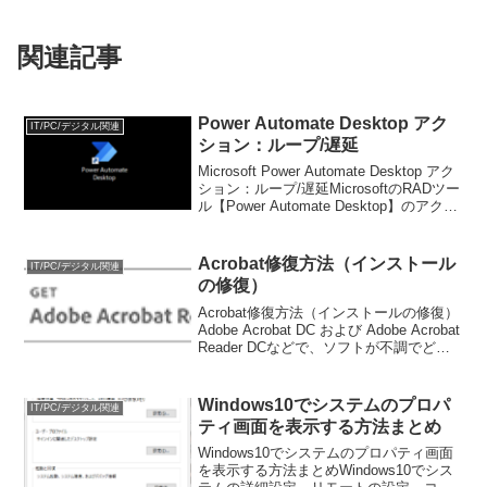
関連記事
Power Automate Desktop アク
IT/PC/デジタル関連
ション：ループ/遅延
Microsoft Power Automate Desktop アク
ション：ループ/遅延MicrosoftのRADツー
ル【Power Automate Desktop】のアクシ
ョンについて記載していこうと思いま
す。なお、インストールについ...
Acrobat修復方法（インストール
IT/PC/デジタル関連
の修復）
Acrobat修復方法（インストールの修復）
Adobe Acrobat DC および Adobe Acrobat
Reader DCなどで、ソフトが不調でどう
にもならない場合があります。そんなと
きは、【修復】を行ってみてはいかがで
しょうか。...
Windows10でシステムのプロパ
IT/PC/デジタル関連
ティ画面を表示する方法まとめ
Windows10でシステムのプロパティ画面
を表示する方法まとめWindows10でシス