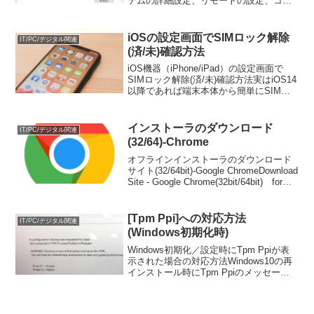
テムの詳細設定、リモートの設定、コン
ピュータ名やドメイン／ワークグループ
の変更を行う際などにシステムのプロパ
ティ画面を利用します。システムのプロ
iOSの設定画面でSIMロック解除
IT/PC/デジタル関連
パティ画...
(済/未)確認方法
iOS機器（iPhone/iPad）の設定画面で
SIMロック解除(済/未)確認方法実はiOS14
以降であれば端末本体から簡単にSIMロ
ックの状況を確認できるようになってい
ます。しかしながら、意外とご存知ない
方も多い変更点だったので、確認方法...
インストーラのダウンロード
IT/PC/デジタル関連
(32/64)-Chrome
オフラインインストーラのダウンロード
サイト(32/64bit)-Google ChromeDownload
Site - Google Chrome(32bit/64bit) for
windowsWindows版の各種Google Chr...
[Tpm Ppi]への対応方法
IT/PC/デジタル関連
(Windows初期化時)
Windows初期化／設定時にTpm Ppiが表
示された場合の対応方法Windows10の再
インストール時にTpm Ppiのメッセージ
が表示されることがあります。英語表記
で「WARNING」なんて単語もあるの
で、ちょっと怖くなることもありま...