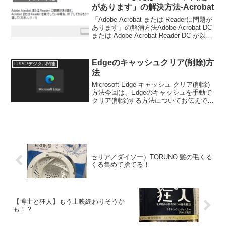
があります」の解決方法-Acrobat
「Adobe Acrobat または Readerに問題が
あります」の解消方法Adobe Acrobat DC
または Adobe Acrobat Reader DC が以下
のエラーを出力する場合があります。ち
ょくちょく見かけたりするのです...
Edgeのキャッシュクリア(削除)方
IT/PC/デジタル関連
法
Microsoft Edge キャッシュ クリア(削除)
方法今回は、Edgeのキャッシュを手動で
クリア(削除)する方法についてお伝えでき
ればと思います。また、クリアする項目
それぞれの意味と、一般的にクリア(削除)
してよいかの指標を提示してい...
セリア／ダイソー）TORUNO 髪の毛くる
くる集めて捨てる！
【博士と狂人】もう上映終わりそうか
も！？