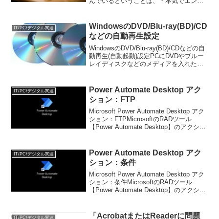
んでいるということは、・本気でエンジ
ニアを目指している・今後、プログラミ
ングやITに関する知識を深めたいと考え
ているといった方ではないでしょうか。
WindowsのDVD/Blu-ray(BD)/CD
IT/PC/デジタル関連
独学の場合、どのレベル...
などの自動再生設定
WindowsのDVD/Blu-ray(BD)/CDなどの自
動再生(自動起動)設定PCにDVDやブルー
レイディスクなどのメディアを入れたと
きに、Windowsではストアの画面が出た
りしませんか？DVDやブルーレイなどの
メディアを入れたら自動...
Power Automate Desktop アク
IT/PC/デジタル関連
ション：FTP
Microsoft Power Automate Desktop アク
ション：FTPMicrosoftのRADツール
【Power Automate Desktop】のアクショ
ンについて記載していこうと思います。
なお、インストールについては「...
Power Automate Desktop アク
IT/PC/デジタル関連
ション：条件
Microsoft Power Automate Desktop アク
ション：条件MicrosoftのRADツール
【Power Automate Desktop】のアクショ
ンについて記載していこうと思います。
なお、インストールについては「P...
「AcrobatまたはReaderに問題
IT/PC/デジタル関連