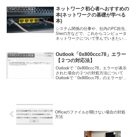
話になっているみなさん。そしてもちろ
ん私もです。(笑)YouTubeといえば...
ネットワーク初心者へおすすめの
IT/PC/デジタル関連
本(ネットワークの基礎が学べる
本)
システム関係の仕事や、社内のPC担当、
SIerの方などで、これからコンピュータ
ネットワークについて学んでいきたいと
いう方にうってつけの本を紹介します。
Outlook「0x800ccc78」エラー
IT/PC/デジタル関連
【２つの対応法】
Outlookで「0x800ccc78」エラーが表示
された場合の２つの対処方法について
Outlookで「0x800ccc78」のエラーが表
示された場合、一般的にはOutlookに設定
したメールの設定を見直すことが必要だ
と言われています。しか...
Officeのファイルが開けない場合の対処
方法