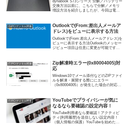
dynabook S73シリーズ 分解／バッテリー
交換方法以前に、こちらで分解／メモリ
増設方法を紹介しましたが、今回は電池
パック（バッテリー）の交換方法をお伝
えしたいと思います。バッテリーは消耗
品で、使わずに放置していると劣化が進
Outlookで(From:差出人メールア
IT/PC/デジタル関連
んだり、充...
ドレス)をビューに表示する方法
Outlookで(From:差出人メールアドレス)を
ビューに表示する方法Outlookのメッセー
ジビュー項目は任意に変更が可能です
が、通常「From:差出人メールアドレス」
を表示することはできません。ここでは
無料のフォームを利用して「電子メ...
Zip解凍時エラー(0x80004005)対
IT/PC/デジタル関連
応
Windows10でメール添付などのZIPファイ
ルを解凍・展開する際ににエラー
（0x80004005）が発生した場合の対応方
法Windows10を使用していて、メールの
添付などで貰ったZipファイルを解凍する
場合に、Windows標準ではZ...
YouTubeでプライバシーが気に
IT/PC/デジタル関連
なるなら要確認の設定内容！
YouTube利用者なら要確認！アクティビ
ティ(利用履歴)を送信しない設定内容！
（個人情報の保護）YouTubeを始めたみ
なさん。そして、長らくYouTubeにお世