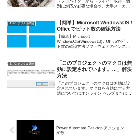
（プロバイダーからドライバー取得）個
別に対応が必要な場合や、大手メーカー
製パソコンでない場合など、パソコンメ
ーカーのドライバーを更新しただけで
は、必要なドライバーを最新にできなか
【簡単】Microsoft WindowsOS /
IT/PC/デジタル関連
ったり、必要な更新を得られな...
Officeでビット数の確認方法
【簡単】Microsoft
WindowsOS(Windows10) / Officeでビッ
ト数の確認方法ソフトウェアのインスト
ールやメモリの増設の際に事前にOSや
Officeのビット数を確認する必要がありま
す。また、トラブル対応などの際も...
「このプロジェクトのマクロは無
IT/PC/デジタル関連
効に設定されています。…」解決
方法
「このプロジェクトのマクロは無効に設
定されています。マクロを有効にする方
法についてはオンライン ヘルプまたはホ
スト アプリケーションのドキュメントを
参照してください。」の対処方法以前
に、下記の記事を投稿しました。Outlook
でメールを数え...
Power Automate Desktop アクション：
変数