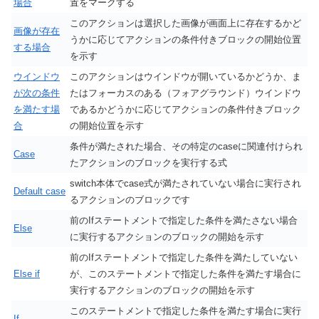
場合
置をマークする
このアクションは選択した画像が画面上に存在するかど
画像が存在
うかに応じてアクションの条件付きブロックの開始位置
する場合
を示す
ウインドウ
このアクションはウインドウが開いているかどうか、ま
が次の条件
たはフォーカスのある（フォアグラウンド）ウインドウ
を満たす場
であるかどうかに応じてアクションの条件付きブロック
合
の開始位置を示す
条件が満たされた場合、その特定のcaseに関連付けられ
Case
たアクションのブロックを実行する式
switch本体でcase式が満たされていない場合に実行され
Default case
るアクションのブロックです
前のIfステートメントで指定した条件を満たさない場合
Else
に実行するアクションのブロックの開始を示す
前のIfステートメントで指定した条件を満たしていない
Else if
が、このステートメントで指定した条件を満たす場合に
実行するアクションのブロックの開始を示す
このステートメントで指定した条件を満たす場合に実行
If