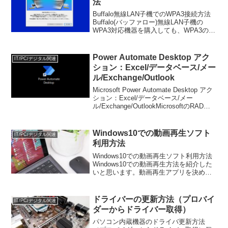
法
Buffalo無線LAN子機でのWPA3接続方法
Buffalo(バッファロー)無線LAN子機の
WPA3対応機器を購入しても、WPA3の
SSIDに接続する方法がわからない、
WPA3のSSIDに接続できないなどの場合
があります。これは、下記2点...
Power Automate Desktop アク
IT/PC/デジタル関連
ション：Excel/データベース/メー
ル/Exchange/Outlook
Microsoft Power Automate Desktop アク
ション：Excel/データベース/メー
ル/Exchange/OutlookMicrosoftのRADツ
ール【Power Automate Desktop】のアク
ションにつ...
Windows10での動画再生ソフト
IT/PC/デジタル関連
利用方法
Windows10での動画再生ソフト利用方法
Windows10での動画再生方法を紹介した
いと思います。動画再生アプリを決めた
ら、Windowsの設定で規定のアプリの変
更もお忘れなく！自動再生の設定方法に
ついては【WindowsのDVD/Bl...
ドライバーの更新方法（プロバイ
IT/PC/デジタル関連
ダーからドライバー取得）
パソコン内蔵機器のドライバ更新方法