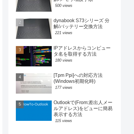
500 views
dynabook S73シリーズ 分
解/バッテリー交換方法
221 views
IPアドレスからコンピュー
タ名を取得する方法
180 views
[Tpm Ppi]への対応方法
(Windows初期化時)
177 views
Outlookで(From:差出人メー
ルアドレス)をビューに簡易
表示する方法
115 views