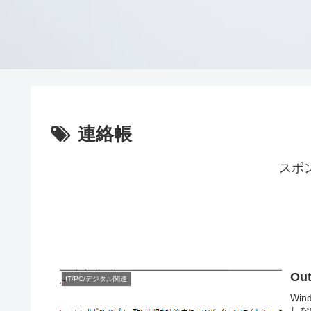
連絡帳
スポ
Ou
IT/PC/デジタル関連
Wi
しな