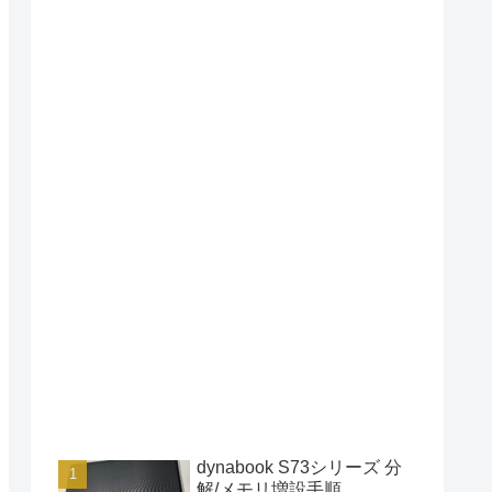
dynabook S73シリーズ 分
解/メモリ増設手順