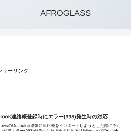
AFROGLASS
ンサーリンク
tlook連絡帳登録時にエラー(998)発生時の対応
ndowsのOutlook連絡帳に連絡先をインポートしようとした際に予期
い変換エラー(998)が発生した場合の対応方法WindowsでOutlook