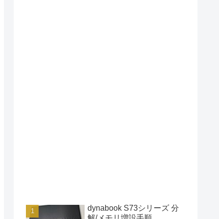
dynabook S73シリーズ 分
解/メモリ増設手順