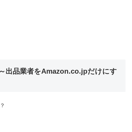
品業者をAmazon.co.jpだけにす
？