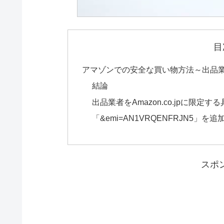
目
アマゾンでの安全な買い物方法～出品業者をA
結論
出品業者をAmazon.co.jpに限定
「&emi=AN1VRQENFRJN5」
スポ