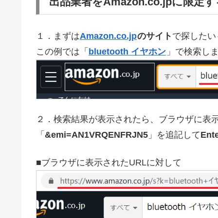
出品業者をAmazon.co.jpに限
１．まずは
Amazon.co.jp
のサイト
で探したい
この例では「
bluetooth イヤホン
」で検索し
２．検索結果が表示されたら、ブラウザに表示
「
&emi=AN1VRQENFRJN5
」を追記して
En
■ブラウザに表示されたURLに対して