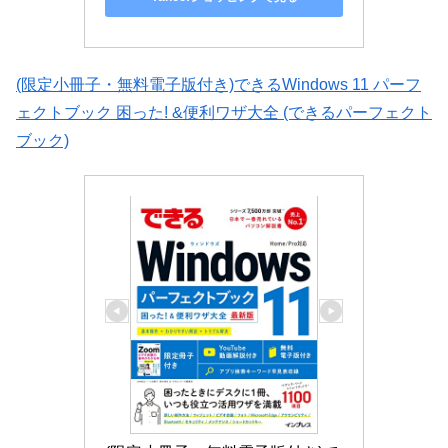
(限定小冊子・無料電子版付き)できるWindows 11 パーフ
ェクトブック 困った! &便利ワザ大全 (できるパーフェクト
ブック)