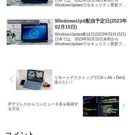
日本では、2022年12月14日未明から
WindowsUpdateでセキュリティ更新プロ
グラムが配信予定です。この日は、日本
全国でいつもより「インターネットが遅
い」「パソコンが重い」...
WindowsUpd配信予定日(2023年
Windowsアップデート配信予定
02月15日)
WindowsUpdate配信日(2023年02月15日)
日本では、2023年02月15日未明から
WindowsUpdateでセキュリティ更新プロ
グラムが配信予定です。この日は、日本
全国でいつもより「インターネットが遅
い」「パソコンが重い」...
リモートデスクトップでCtrl＋Alt＋Delを
送りたい！
IPアドレスからコンピュータ名を取得す
る方法
コメント