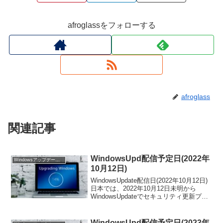
afroglassをフォローする
afroglass
関連記事
WindowsUpd配信予定日(2022年
Windowsアップデート配信予定
10月12日)
WindowsUpdate配信日(2022年10月12日)
日本では、2022年10月12日未明から
WindowsUpdateでセキュリティ更新プロ
グラムが配信予定です。この日は、日本
全国でいつもより「インターネットが遅
い」「パソコンが重い」...
WindowsUpd配信予定日(2023年