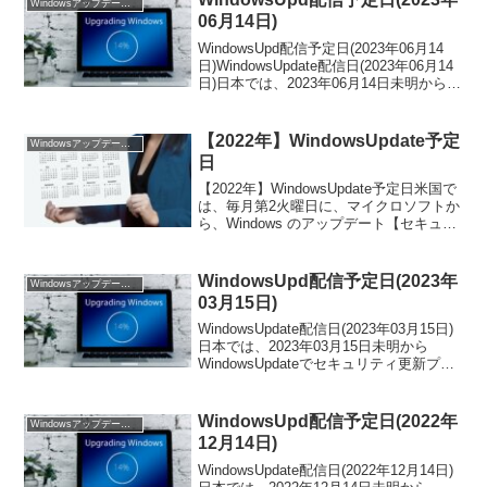
Windowsアップデート配信予定
06月14日)
WindowsUpd配信予定日(2023年06月14
日)WindowsUpdate配信日(2023年06月14
日)日本では、2023年06月14日未明から
WindowsUpdateでセキュリティ更新プロ
グラムが配信予定です。この日は、日本
全...
【2022年】WindowsUpdate予定
Windowsアップデート配信予定
日
【2022年】WindowsUpdate予定日米国で
は、毎月第2火曜日に、マイクロソフトか
ら、Windows のアップデート【セキュリ
ティ更新プログラム】が公開されます。
時差の関係上、日本では毎月第2水曜日
（日本時間）の午前2時又は3時（米...
WindowsUpd配信予定日(2023年
Windowsアップデート配信予定
03月15日)
WindowsUpdate配信日(2023年03月15日)
日本では、2023年03月15日未明から
WindowsUpdateでセキュリティ更新プロ
グラムが配信予定です。この日は、日本
全国でいつもより「インターネットが遅
い」「パソコンが重い」...
WindowsUpd配信予定日(2022年
Windowsアップデート配信予定
12月14日)
WindowsUpdate配信日(2022年12月14日)