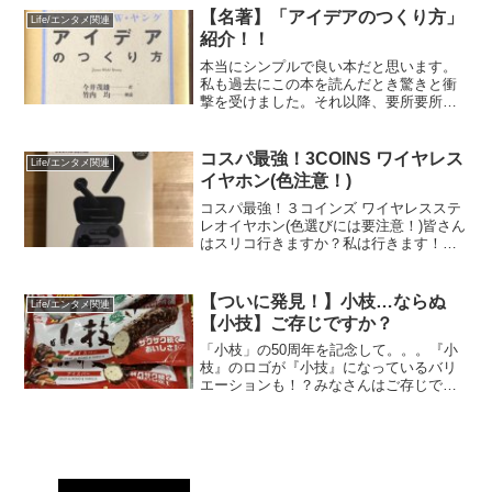
の便器がずっとOh！白い！」なんて書い
【名著】「アイデアのつくり方」
Life/エンタメ関連
てありました。
紹介！！
本当にシンプルで良い本だと思います。
私も過去にこの本を読んだとき驚きと衝
撃を受けました。それ以降、要所要所で
知人に紹介したこともありました。今回
は偶然、別記事を書いている最中にこの
本が目に入ったので思い出しながらこの
コスパ最強！3COINS ワイヤレス
Life/エンタメ関連
記事を書いています。
イヤホン(色注意！)
コスパ最強！３コインズ ワイヤレスステ
レオイヤホン(色選びには要注意！)皆さん
はスリコ行きますか？私は行きます！笑
欲しいものがいっぱい見つかってしまう
ので、毎月行く回数は最高でも2回だけと
決めてます。（^^;最近、以前に購入した
【ついに発見！】小枝…ならぬ
Life/エンタメ関連
ワイヤレスの...
【小技】ご存じですか？
「小枝」の50周年を記念して。。。『小
枝』のロゴが『小技』になっているバリ
エーションも！？みなさんはご存じでし
たか？「小枝」ならぬ「小技」の存在
を…。笑ウワサには聞いていたのです
が、私自身はこれまで、なかなか見つけ
ることができませんでした。...