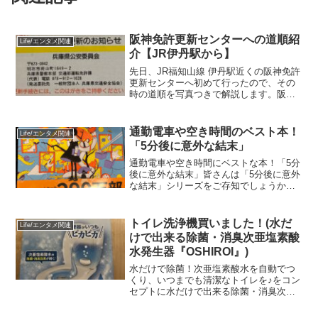
阪神免許更新センターへの道順紹
Life/エンタメ関連
介【JR伊丹駅から】
先日、JR福知山線 伊丹駅近くの阪神免許
更新センターへ初めて行ったので、その
時の道順を写真つきで解説します。阪神
免許更新センターへの道順１．JR伊丹駅
（福知山線）まずは伊丹駅まで電車でGo!
２．伊丹駅の改札を出て、指示に従い右
通勤電車や空き時間のベスト本！
Life/エンタメ関連
側へ伊丹駅の構...
「5分後に意外な結末」
通勤電車や空き時間にベストな本！「5分
後に意外な結末」皆さんは「5分後に意外
な結末」シリーズをご存知でしょうか？
少し前から、本屋さんに行くと平積みさ
れていたり、目立つところに置かれてい
ることが多かったのではないでしょう
トイレ洗浄機買いました！(水だ
Life/エンタメ関連
か？私も本屋さんで見か...
けで出来る除菌・消臭次亜塩素酸
水発生器『OSHIROI』)
水だけで除菌！次亜塩素酸水を自動でつ
くり、いつまでも清潔なトイレを♪をコン
セプトに水だけで出来る除菌・消臭次亜
塩素酸水発生器『OSHIROI』という商品
です！メーカーの商品詳細には「トイレ