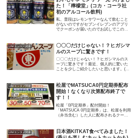
Life/エンタメ関連
たのは「クリームほおばる...
た！「檸檬堂」(コカ・コーラ社
初のアルコール飲料)
私、普段はレモンサワーなんて飲むこと
がないのですがセブンイレブンのアプリ
でクーポンが届いたのでお試しでこのレ
モンサワーを飲んでみました！
〇〇〇だけじゃない！？ヒガシマ
Life/エンタメ関連
ルのスープに驚きです！
〇〇〇だけじゃない！？ヒガシマルのス
ープに驚きです！最近、個人的に驚いた
ことを少しご紹介したいと思います。(^^)
みなさんご存知【ヒガシマル】といえば
うどんスープ！これ定番ですよね？我が
家でも、たいへんお世話になっていま
松屋でMATSUCA0円定期券配布
Life/エンタメ関連
す。(笑)(func...
開始！なくなり次第配布終了で
す！！
松屋「0円定期券」配付開始！
「MATSUCA 0円定期券」は、松屋を利用
（弁当含む）した人に配布されるクーポ
ンです。0円でもらえて何度でも利用でき
る、なかなかお得なクーポンです！こ
れ、貰っちゃうと松屋頻度が上がりそう
日本酒KITKAT食べてみました！
Life/エンタメ関連
です。(笑)利用可能期間...
(香りを楽しむキットカットかも)