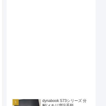
dynabook S73シリーズ 分
解/メモリ増設手順