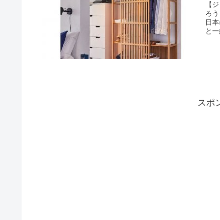
【ジ
ろう
日本
と一
スポ