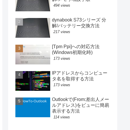
494 views
dynabook S73シリーズ 分
解/バッテリー交換方法
217 views
[Tpm Ppi]への対応方法
(Windows初期化時)
173 views
IPアドレスからコンピュー
タ名を取得する方法
173 views
Outlookで(From:差出人メー
ルアドレス)をビューに簡易
表示する方法
114 views